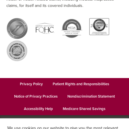
claims, for itself and its covered individuals.
Privacy Policy
Patient Rights and Responsibilities
Notice of Privacy Practices
Nondiscrimination Statement
Accessibility Help
Medicare Shared Savings
© 2026
Keystone Health
· This institution is an equal opportunity
We use cookies on our website to give you the most relevant