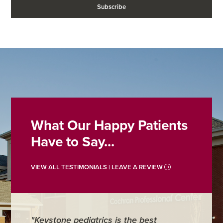
What Our Happy Patients
Have to Say...
VIEW ALL TESTIMONIALS | LEAVE A REVIEW
"Keystone pediatrics is the best
"For me