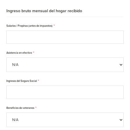
Ingreso bruto mensual del hogar recibido
Salarios / Propinas (antes de impuestos)
*
Asistencia en efectivo
*
Ingresos del Seguro Social
*
Beneficios de veteranos
*