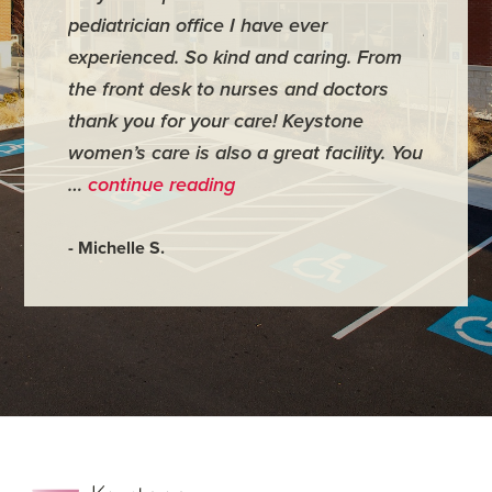
pediatrician office I have ever
places 
experienced. So kind and caring. From
have mi
the front desk to nurses and doctors
everyth
thank you for your care! Keystone
was ver
women’s care is also a great facility. You
very co
…
continue reading
- Judy M
- Michelle S.